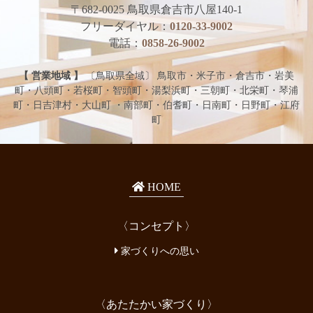
〒682-0025
鳥取県倉吉市八屋140-1
フリーダイヤル：
0120-33-9002
電話：
0858-26-9002
【 営業地域 】
〔鳥取県全域〕 鳥取市・米子市・倉吉市・岩美
町・八頭町・若桜町・智頭町・湯梨浜町・三朝町・北栄町・琴浦
町・日吉津村・大山町 ・南部町・伯耆町・日南町・日野町・江府
町
HOME
〈コンセプト〉
家づくりへの思い
〈あたたかい家づくり〉