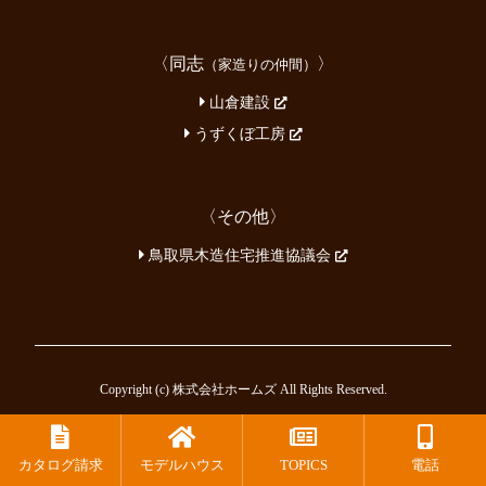
〈同志
〉
（家造りの仲間）
山倉建設
うずくぼ工房
〈その他〉
鳥取県木造住宅推進協議会
Copyright (c) 株式会社ホームズ All Rights Reserved.
カタログ請求
モデルハウス
TOPICS
電話