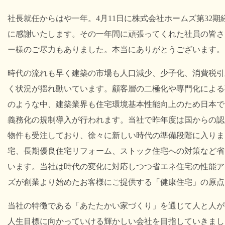
社長就任からはや一年。
4
月
11
日に株式会社ホームズ第
32
期
に感謝いたします。その一年間に頑張ってくれた社員の皆さ
ー様のご尽力もありました。本当にありがとうございます。
時代の流れも早く建築の市場も人口減少、少子化、消費税引
く状況が揺れ動いています。顧客層の二極化や専門化による
のような中、建築業界も住宅環境基本性能向上のため日本で
義務化の規制導入が行われます。当社で昨年度は国からの認
物件も受注しており、徐々に新しい時代の準備段階に入りま
宅、長期優良住宅リフォーム、ストック住宅への対策など省
います。当社は時代の変化に対応しつつ省エネ住宅の性能ア
ズが創業より始めたお客様にご提供する「健康住宅」の原点
当社の特徴である「あたたかい家づくり」を通じて人と人が
人生目標に向かっていける輝かしい会社を目指していきまし