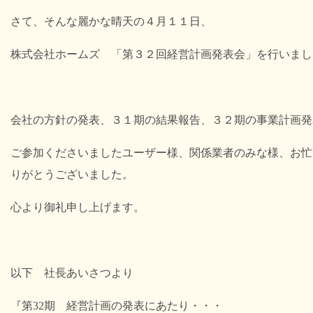
さて、そんな麗かな晴天の４月１１日、
株式会社ホームズ 「第３２回経営計画発表会」を行いまし
会社の方針の発表、３１
期の結果報告、
３２期の事業計画発
ご参加くださいましたユーザー様
、関係業者のみな様、
お忙
りがとうございました。
心より御礼申し上げます。
以下 社長あいさつより
『第
32
期 経営計画の発表にあたり・・・