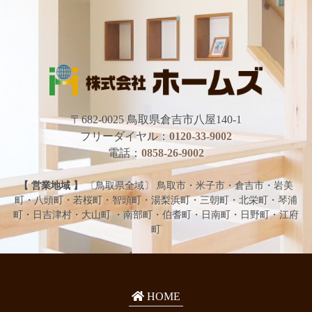
〒682-0025
鳥取県倉吉市八屋140-1
フリーダイヤル：
0120-33-9002
電話：
0858-26-9002
【 営業地域 】
〔鳥取県全域〕 鳥取市・米子市・倉吉市・岩美
町・八頭町・若桜町・智頭町・湯梨浜町・三朝町・北栄町・琴浦
町・日吉津村・大山町 ・南部町・伯耆町・日南町・日野町・江府
町
HOME