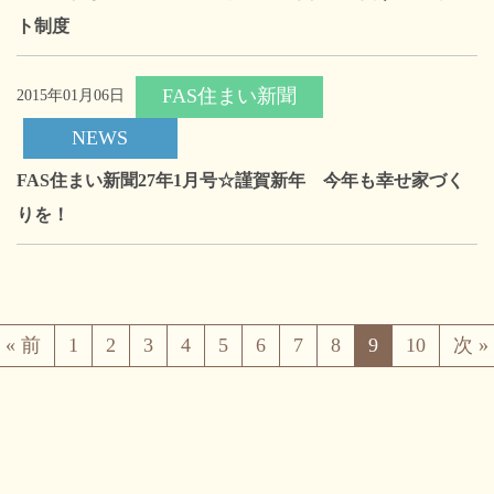
ト制度
FAS住まい新聞
2015年01月06日
NEWS
FAS住まい新聞27年1月号☆謹賀新年 今年も幸せ家づく
りを！
« 前
1
2
3
4
5
6
7
8
9
10
次 »