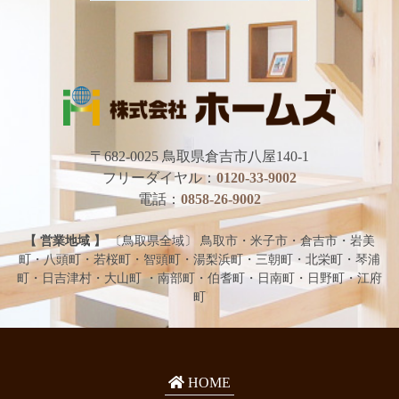
〒682-0025
鳥取県倉吉市八屋140-1
フリーダイヤル：
0120-33-9002
電話：
0858-26-9002
【 営業地域 】
〔鳥取県全域〕 鳥取市・米子市・倉吉市・岩美
町・八頭町・若桜町・智頭町・湯梨浜町・三朝町・北栄町・琴浦
町・日吉津村・大山町 ・南部町・伯耆町・日南町・日野町・江府
町
HOME