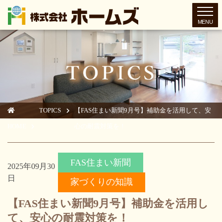
toggl
TOPICS
【FAS住まい新聞9月号】補助金を活用して、安
HOME
心の耐震対策を！
FAS住まい新聞
2025年09月30
日
家づくりの知識
【FAS住まい新聞9月号】補助金を活用し
て、安心の耐震対策を！