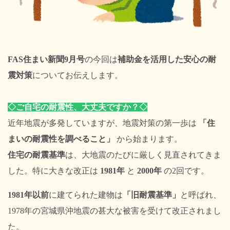
FAS住まい新聞9月号
の今回は
補助金を活用した安心の耐
震対策
についてお伝えします。
◇ご自宅の耐震性、大丈夫ですか？◇
近年地震が多発していますが、地震対策の第一歩は
「住
まいの耐震性を調べること」
から始まります。
住宅の耐震基準
は、大地震のたびに厳しく見直されてきま
した。特に大きな改正は
1981年
と
2000年
の2回です。
1981年以前
に建てられた建物は
「旧耐震基準」
と呼ばれ、
1978年の宮城県沖地震の甚大な被害を受けて改正されまし
た。