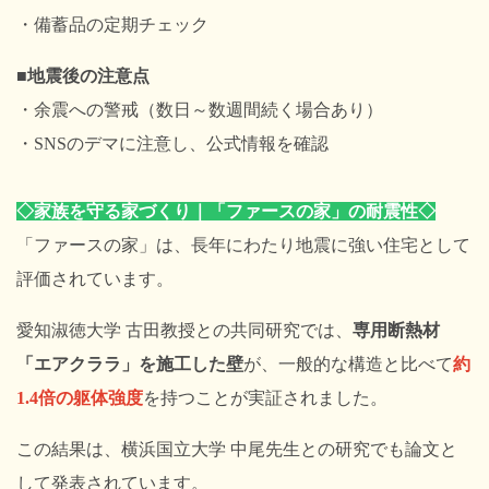
・備蓄品の定期チェック
■地震後の注意点
・余震への警戒（数日～数週間続く場合あり）
・SNSのデマに注意し、公式情報を確認
◇
家族を守る家づくり｜「ファースの家」の耐震性
◇
「ファースの家」は、長年にわたり地震に強い住宅として
評価されています。
愛知淑徳大学 古田教授との共同研究では、
専用断熱材
「エアクララ」を施工した壁
が、一般的な構造と比べて
約
1.4倍の躯体強度
を持つことが実証されました。
この結果は、横浜国立大学 中尾先生との研究でも論文と
して発表されています。