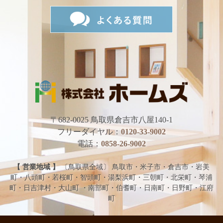
〒682-0025
鳥取県倉吉市八屋140-1
フリーダイヤル：
0120-33-9002
電話：
0858-26-9002
【 営業地域 】
〔鳥取県全域〕 鳥取市・米子市・倉吉市・岩美
町・八頭町・若桜町・智頭町・湯梨浜町・三朝町・北栄町・琴浦
町・日吉津村・大山町 ・南部町・伯耆町・日南町・日野町・江府
町