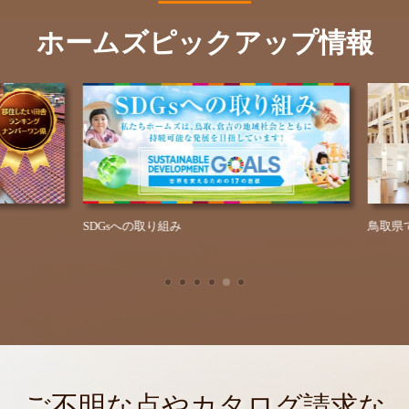
ホームズピックアップ情報
SDGsへの取り組み
鳥取県での
ご不明な点やカタログ請求な