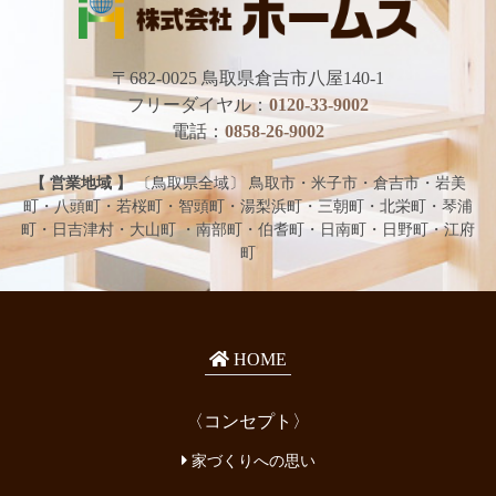
〒682-0025
鳥取県倉吉市八屋140-1
フリーダイヤル：
0120-33-9002
電話：
0858-26-9002
【 営業地域 】
〔鳥取県全域〕 鳥取市・米子市・倉吉市・岩美
町・八頭町・若桜町・智頭町・湯梨浜町・三朝町・北栄町・琴浦
町・日吉津村・大山町 ・南部町・伯耆町・日南町・日野町・江府
町
HOME
〈コンセプト〉
家づくりへの思い